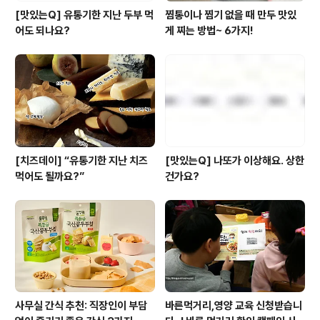
[맛있는Q] 유통기한 지난 두부 먹
찜통이나 찜기 없을 때 만두 맛있
어도 되나요?
게 찌는 방법~ 6가지!
[치즈데이] “유통기한 지난 치즈
[맛있는Q] 나또가 이상해요. 상한
먹어도 될까요?”
건가요?
사무실 간식 추천: 직장인이 부담
바른먹거리,영양 교육 신청받습니