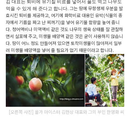
김 대표는 퇴비에 유기질 비료를 넣어서 풀도 먹고 나무도
그는 땅에 무항생제 우분을 발
먹을 수 있게 해 준다고 합니다.
효시킨 퇴비를 제공하고,
여기에 화학비료 대용인 유박(식물의 종
자에서 기름을 짜고 난 찌꺼기)을 넣어 유기물 함량을 높여 줍니
다.
청어액비나 미역액비 같은 것도 나무의 생육 상태를 잘 관찰하
면서 살포해 주고,
미생물 배양액 같은 것은 굳이 사용하지 않습니
다.
땅이 어느 정도 만들어져 있으면 토착미생물이 많아져서
일부
러 미생물 배양액을 넣어 줄 필요가 없기 때문이라고 합니다.
[오른쪽 사진] 올가 마이스터 김현상 대표와 그의 부인 한영화 씨