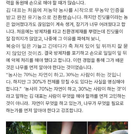
력을 동원해
손으로 해야 할 때가 많습니다.
김 대표는 처음에 저농약 농사를 시작으로 무농약 인증을
하지만 진딧물이라는 놈
받고 완전 유기농으로 전환했습니다.
은 없어졌다가도 끊임없이 계속 생겨, 잡기가 너무 어려웠다고 합
니다.
처음에는 방제차를 타고 친환경제재를 뿌렸는데 진딧물이
잘 잡히지가 않았고,
나중에 그 이유를 파헤쳐 보니,
복숭아 잎은 가늘고 긴데다가 축 쳐져 있어 잎 뒤까지 잘 묻
결국 방제차를 포기하고 손으로 일일이 잎 뒤
지 않았던 것이죠.
에 약제 처리를 해야 했다고 합니다.
이런 경험을 통해 그가 배운
것은 나무를 먼저 알아야 한다는 것이었습니다.
“농사는 70%는 자연이 하고, 30%는 사람이 하는 것입니
하지만 그 30%가 전체를 망칠 수도 있다는 사실을 명심해야
다.
합니다.”
‘농사의 70%는 자연이 하고, 30%는 사람이 하는 것’이
라고 말하는 김 대표는
사람이 무엇을 해야 할까를 먼저 고민하는
것이 아니라.
자연이 무엇을 하고 있는가, 나무가 무엇을 필요로
하는가를 먼저 알아야 한다고 강조합니다.