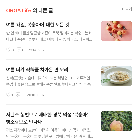
더보기
ORGA Life
의 다른 글
여름 과일, 복숭아에 대한 모든 것
글 내용
한 입 베어 물면 달콤한 과즙이 뚝뚝 떨어지는 복숭아는 비
타민과 수분이 풍부한 대표 여름 과일 중 하나죠. 과일이니
채소니 요즘에는 겨울에도 흔하지만, 복숭아만큼은 아직도
0
0
2018. 8. 2.
제철이 아니면 만나기 어려운 과일입니다. 지금부터 제철
맞아 더 맛있는 복숭아의 효능과 활용법까지 복숭아에 대
한 모든 것을 알아볼까요? ㅇ 여름 과일, 복숭아에 대한 모
여름 더위 식혀줄 차가운 면 요리
든 것 ㅇ기온이 따뜻하고 일조량이 풍부한 지역에서 잘 자
글 내용
라요손오공이 1백년에 한 번씩 열리는 천도복숭아를 훔쳐
삼복(三伏) 가운데 마지막에 드는 복날입니다. 기록적인
먹어 바위에 갇혀 사는 벌을 받았다는 의 이야기에도 나오
폭염과 높은 습도로 불쾌지수는 날로 높아지고 만사 의욕
듯 복숭아의 원산지는 중국입니다. 비단길을 통해 서양에
이 사라지니 입맛도 잃기 쉽죠? 유명하다는 맛집도 기웃거
전해져 지금은 미국 캘리포니아가 세계 최대 복숭아 생산
1
0
2018. 8. 16.
려보고 이것저것 요리책을 뒤적여봐도 이 더위를 물리쳐줄
지로 꼽히는데, 우리나라에서는 전주를 비롯해 영덕과 충
메뉴가 생각나지 않을 때! 입안이 얼얼할 정도로 차갑게 만
주, 조치원 등을 유명 복숭아 산지로 칩니다..
든 국물과 쫄깃하게 삶은 면이 조화로운 시원 국수 한 그릇
저탄소 농법으로 재배한 경북 의성 ‘복숭아’,
어떨까요? 풀반장도 꽁꽁~! 풀사이 가족여러분도 꽁꽁~!
위아더 꽁꽁~ 겨울왕국으로 가는 특급열차에 탑승하는 법
병조림으로 만나다
글 내용
은 아래 레시피를 통해 확인하실 수 있답니다~! 무더위 타
평소 저장이나 보관이 어려워 여름이 아니면 먹기 어려웠
파, ‘메밀 콩국수’쫄깃하게 삶은 쌉쌀한 메밀면을 차갑고 고
던 ‘복숭아’ 복숭아를 투명한 유리병에 담아가을, 겨울 내내