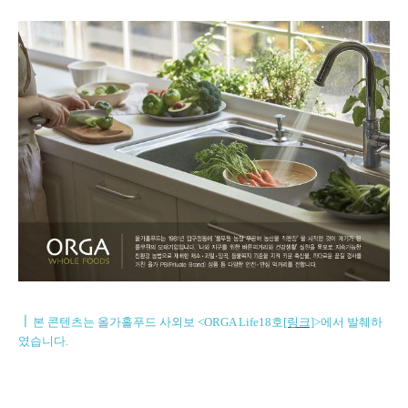
ㅣ
본 콘텐츠는 올가홀푸드 사외보 <ORGA Life18호
[링크]
>에서 발췌하
였습니다.