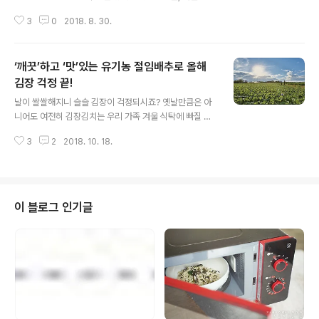
소한 콩국물에 담가 한 젓가락 후루룩! 찬 성질을 가지고 있
아삭하고 달콤하게 즐길 수 있다는 사실 알고 계셨나요? 오
는 메밀과 식물성단백질이 풍부한 콩이 만나 무더위를 날
3
0
2018. 8. 30.
늘은 한 번도 안 먹어본 사람은 있지만한 번 먹어보면 잊을
려줄 건강한 여름별미로 새롭게 탄생했..
수 없다는 올가의 ‘복숭아 병조림’에 대한 이야기를 해볼까
합니다. 분지 지형으로 과일의 높은 당도를 자랑하는 경북
‘깨끗’하고 ‘맛’있는 유기농 절임배추로 올해
의성에서 자란 ‘저탄소 복숭아’로 만든 올가의 복숭아 병조
림은 어떻게 만들어지는지 함께 살펴볼까요? ㅇ 저탄소 농
김장 걱정 끝!
글 내용
법으로 재배한 경북 의성 ‘복숭아’, 병조림으로 만나다 ㅇ
날이 쌀쌀해지니 슬슬 김장이 걱정되시죠? 옛날만큼은 아
가을, 겨울에도 여름 복숭아의 맛을 ‘허’하라통조림이 있어
니어도 여전히 김장김치는 우리 가족 겨울 식탁에 빠질 수
여름이 아닌 다른 계절에도 물론 황도나 백도를 먹을 수는
없는 먹거리인데요. 하지만 일일이 재료를 구매하고, 소금
있습니다. 하지만 통조림은 대부분 원물 원산지가 외국이
3
2
2018. 10. 18.
에 배추를 절이고, 허리 굽혀 김장을 할 생각을 하니 벌써부
라 뭔가 찜찜한 구석도 ..
터 진이 빠지는 건 어쩔 수 없네요. 이럴 땐 믿고 이용할 수
있는 ‘절임배추’를 구입하는 것이 하나의 방법! 올가는 이런
고민을 조금이나마 덜어드리고자~ 맛있는 배추, 염도를 고
려한 천일염, 깨끗한 공정까지 생각하여 안심하고 먹을 수
이 블로그 인기글
있는 ‘유기농 절임 배추’를 준비했답니다. 유기농법으로 건
강하게 자란 배추가,철저한 위생관리를 통해 완벽한 ‘절임
배추’로 탄생하기까지! 올가의 ‘유기농 절임 배추’, 어떻게
만들어지는지 함께 살펴 볼까요? ‘깨끗’하고 ‘맛’있는 유기
농 절임배추로 올..