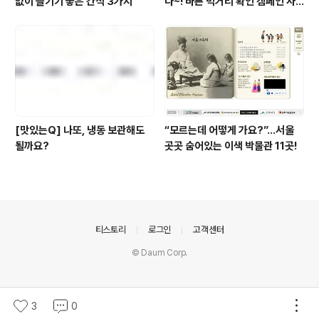
없이 즐기기 좋은 간식 3가지
다~! 바른 먹거리 확인 캠페인 사
이트 오픈!
[맛있는Q] 나또, 냉동 보관해도
“모르는데 어떻게 가요?”...서울
될까요?
곳곳 숨어있는 이색 박물관 11곳!
의안내
티스토리
로그인
고객센터
© Daum Corp.
3
0