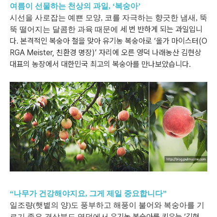
여름이 선물하는 천상의 과일, ‘복숭아’
시선을 사로잡는 예쁜 모양, 코를 자극하는 향긋한 냄새, 뚝
세 번 반하게 되는 과일입니
뚝 떨어지는 달콤한 과육 때문에
다.
본격적인 복숭아 철을 맞아
유기농 복숭아로 ‘올가 마이스터(O
RGA Meister, 친환경 명장)’ 자리에 오른
영덕 나래농산 김현상
대표의 농장에서 대한민국 최고의 복숭아를 만나보았습니다.
“나무가 건강해야지요, 그게 제일 중요합니다”
일조량(햇볕의 양)도 풍부하고 해풍이 불어와 복숭아를 기
유기농 복숭아를 키우는 ‘김현
르기 좋은 경상북도 영덕에서