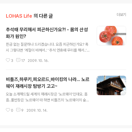
더보기
LOHAS Life
의 다른 글
추석때 무리해서 피곤하신가요?! - 몸의 산성
화가 원인?
글 내용
뜬금 없는 질문하나 드리겠습니다. 요즘 피곤하신가요? 혹
시 그렇다면 '계절이 바껴서..' '추석 연휴때 무리를 해서..'
라며 그러려니 하고 무심히 넘어가고 계시진 않으신지요?
3
17
2009. 10. 16.
하지만 '피곤의 원인'이 평소에 즐겨 먹는 식단 때문일 수도
있다는 사실~! 평소 즐겨먹던 식사가 몸의 산성화를 초래
하고 그 때문에 피곤하다는 것.... 산성화로 인한 문제가 피
비틀즈,하루키,피오르드,바이킹의 나라... 노르
로 수준이면 그나마 다행이겠지만 관절통,두통 등 각종 증
상의 원인이 될 수가 있는 만큼 신경을 써야 한다고 하네
웨이 재래시장 탐방기 고고~
글 내용
요.. 저 풀반장.. 평소에는 새벽에 치러지는 유럽축구를 보
오늘 소개해드릴 세계의 재래시장은 '노르웨이'인데요. 흠
고 늦게 잤을 때와 봄철 춘곤증을 제외하고는 피곤이라고
흠..풀반장은 '노르웨이'라 하면 비틀즈의 '노르웨이의 숲'-
는 모르고 살던 사람이었습니다만 요즘 급 피곤을 느끼고
하루키-피오르드-바이킹 요 순서로 연상작용이 일어나더
있어 조금은 걱정이었는데. 이런 비밀이 숨어 있었을 줄이
0
9
2009. 10. 14.
군요. ㅎㅎ (사실 노르웨이에 대해 아는게 그것뿐이라..
야... 풀무원 사외보 ..
+ㅅ+ ;; ) 그런데 여러분, 왠지 낭만적인 신비의 나라 노르
웨이의 수도, 오슬로가 '세계에서 가장 물가가 높은 도시'
로 꼽혔다는 놀라운 사실, 알고 계신가요? 그 이유가 궁금