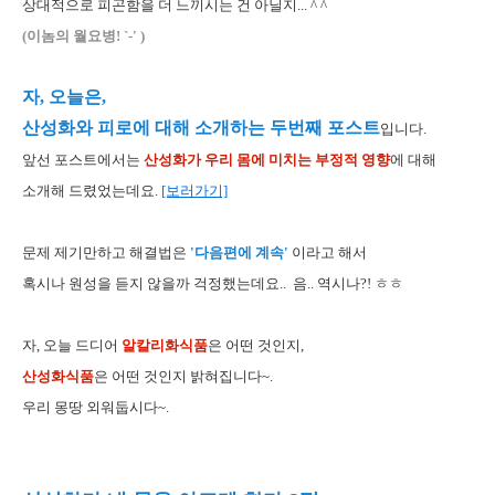
상대적으로 피곤함을 더 느끼시는 건 아닐지... ^ ^
(이놈의 월요병! `-' )
자, 오늘은,
산성화와 피로에 대해 소개하는 두번째 포스트
입니다.
앞선 포스트에서는
산성화가 우리 몸에 미치는 부정적 영향
에 대해
소개해 드렸었는데요.
[보러가기]
문제 제기만하고 해결법은
'다음편에 계속'
이라고 해서
혹시나 원성을 듣지 않을까 걱정했는데요.. 음.. 역시나?! ㅎㅎ
자, 오늘 드디어
알칼리화식품
은 어떤 것인지,
산성화식품
은 어떤 것인지 밝혀집니다~.
우리 몽땅 외워둡시다~.