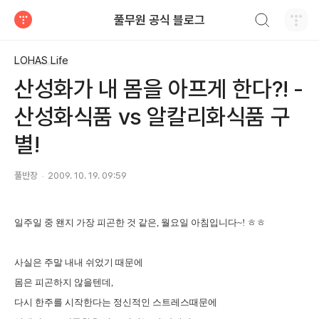
검색하기
풀무원 공식 블로그
티스토리
LOHAS Life
산성화가 내 몸을 아프게 한다?! -
산성화식품 vs 알칼리화식품 구
별!
풀반장
2009. 10. 19. 09:59
일주일 중 왠지 가장 피곤한 것 같은, 월요일 아침입니다~! ㅎㅎ
사실은 주말 내내 쉬었기 때문에
몸은 피곤하지 않을텐데,
다시 한주를 시작한다는 정신적인 스트레스때문에