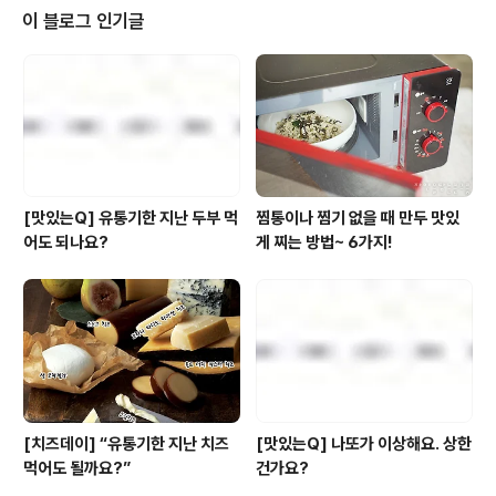
하시다면, 지금부터 '노르웨이의 숲'을 큼직하게 틀어놓고
이 블로그 인기글
북구유럽에서 가장 신비한 나라, 노르웨이의 재래시장 속
으로 궈궈씽~ ~ ^~^ 풍족함은 바다에서 나온다-노르웨이
바 바이킹을 선조로 둔 나라답게 노르웨이는 바다에서 많
은 것을 얻는다. 심해로부터 무진장한 석유를 길어 올리고,
청정 해역으로부터 갖은 해..
[맛있는Q] 유통기한 지난 두부 먹
찜통이나 찜기 없을 때 만두 맛있
어도 되나요?
게 찌는 방법~ 6가지!
[치즈데이] “유통기한 지난 치즈
[맛있는Q] 나또가 이상해요. 상한
먹어도 될까요?”
건가요?