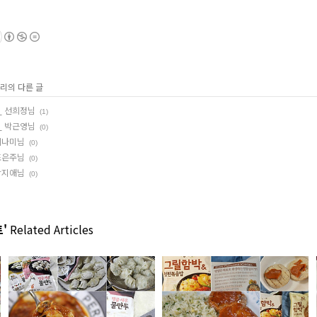
고리의 다른 글
_ 선희정님
(1)
_ 박근영님
(0)
 최나미님
(0)
 조은주님
(0)
 방지애님
(0)
'
Related Articles