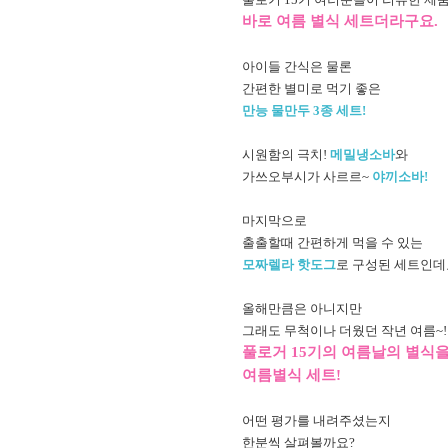
바로 여름 별식 세트더라구요.
아이들 간식은 물론
간편한 별미로 먹기 좋은
만능 물만두 3종 세트!
시원함의 극치!
메밀냉소바
와
가쓰오부시가 사르르~
야끼소바!
마지막으로
출출할때 간편하게 먹을 수 있는
모짜렐라 핫도그
로 구성된 세트인데
올해만큼은 아니지만
그래도 무척이나 더웠던 작년 여름~!
풀로거 15기의 여름날의 별식
여름별식 세트!
어떤 평가를 내려주셨는지
한분씩 살펴볼까요?