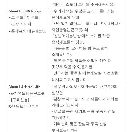
메이킹 스토리 코너도 주목해주세요
!
About Food&Recipe
-
우리가 먹는 수많은 요리에 들어가는
-
그 푸드
?
저 푸드
!
음식재료에 대해
깊이있게 알아보는 코너입니다
.
사외보
<
-
건강 레시피
자연을담는큰그릇
>
의
-
풀셰프의 메뉴개발실
'
침넘어가는밥상
'
에서 소개된 각종
음식재료들의 영양
,
다듬는 법
,
요리하는
법 등도 함께
소개됩니다
.
-
물론 풀무원 제품을 어떻게 하면 더
맛있게 먹을 수 있을지를
연구하는
'
풀무원 메뉴개발실
'
의 건강한
레시피도 게재됩니다
.
About LOHAS Life
-
풀무원 사외보
<
자연을담는큰그릇
>
에
실렸던
- e-
자연을담는큰그릇
알찬 로하스 정보와 기사들이 게재되는
- [
구독신청
]
카테고리입니다
.
자연을담는큰그릇
-
댓글을 통한 사외보 무료 구독 신청도
가능해지니
여러분의 많은 관심과 구독 신청
부탁드립니다
~!