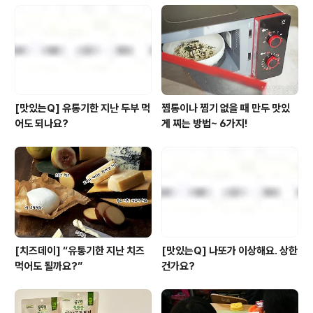
됩니다. +_+ 1) 밤과 부침개는 남자 몫! 2) 어지르지 않는
것도 도와주는 것! 3) 구정 때 한번 잘하면 1년이 편안...
(헛) 아, 그리고 모든 풀사이 가족분들~ 아무리 명절이..
[맛있는Q] 유통기한 지난 두부 먹
찜통이나 찜기 없을 때 만두 맛있
어도 되나요?
게 찌는 방법~ 6가지!
[치즈데이] “유통기한 지난 치즈
[맛있는Q] 나또가 이상해요. 상한
먹어도 될까요?”
건가요?