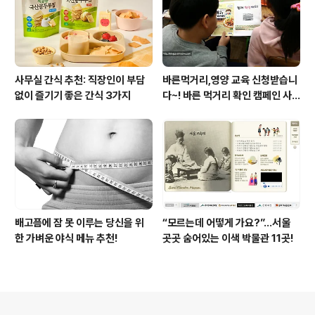
사무실 간식 추천: 직장인이 부담
바른먹거리,영양 교육 신청받습니
없이 즐기기 좋은 간식 3가지
다~! 바른 먹거리 확인 캠페인 사
이트 오픈!
배고픔에 잠 못 이루는 당신을 위
“모르는데 어떻게 가요?”...서울
한 가벼운 야식 메뉴 추천!
곳곳 숨어있는 이색 박물관 11곳!
의안내