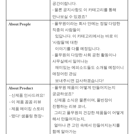
공간이랍니다
.
-
물론 공지사항도 이 카테고리를 통해
만나보실 수 있겠죠
?
-
풀무원이라는 회사 안에는 정말 다양한
About People
직종의 사람들이
있답니다
.
이 카테고리에서는 바로 이
'
사람들
'
에 대한
이야기를 다룰 예정입니다
.
-
풀무원의 다양한
사회 공헌 활동이나
사무실에서 일어나는
재미있는 에피소드들도 소개될 예정이니
애정어린 관심
보내주시면
감사하겠습니다
!
-
풀무원 제품이 어떻게 만들어지는지
About Product
궁금하셨죠
?
-
신제품 인사드려요
!
신제품 소식은 물론이며
,
풀반장이
-
이 제품 꼼꼼 리뷰
진행하는 리뷰 코너
,
-
제품 메이킹 스토리
그리고 풀무원의 건강한 제품들이 어떻게
-
떴다
!
샘플링 현장
~
해서 만들어지는지
,
얼마나 큰 고민 속에서 만들어지는지를
함께 알아가는