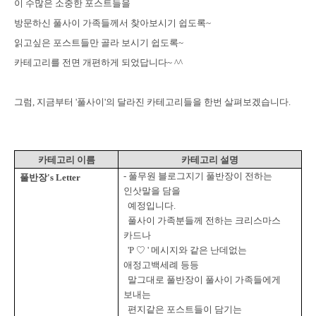
이 수많은 소중한 포스트들을
방문하신 풀사이 가족들께서 찾아보시기 쉽도록~
읽고싶은 포스트들만 골라 보시기 쉽도록~
카테고리를 전면 개편하게 되었답니다~ ^^
그럼, 지금부터 '풀사이'의 달라진 카테고리들을 한번 살펴보겠습니다.
카테고리 이름
카테고리 설명
-
풀무원 블로그지기 풀반장이 전하는
풀반장
's Letter
인삿말을
담을
예정입니다
.
풀사이 가족분들께 전하는 크리스마스
카드나
'P
♡
'
메시지와 같은 난데없는
애정고백세례 등등
말그대로 풀반장이 풀사이 가족들에게
보내는
편지같은 포스트들이 담기는