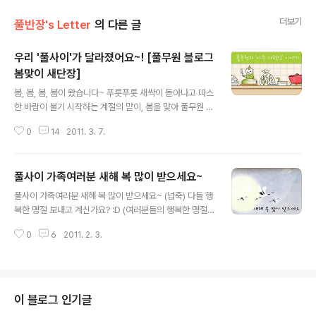
더보기
풀반장's Letter
의 다른 글
우리 '풀사이'가 달라졌어요~! [풀무원 블로그
봄맞이 새단장]
글 내용
봄, 봄, 봄, 봄이 왔습니다~ 푸릇푸릇 새싹이 돋아나고 따스
한 바람이 불기 시작하는 계절의 맏이, 봄을 맞아 풀무원 블
로그 도 휘리릭~ 대변신을 시도했습니다! 지금 이 포스트
0
14
2011. 3. 7.
를 보고 계신 분들은 이미 요것저것 눌러보고 계시겠지만,
후훗. 카테고리(메뉴)에도 변화가 생겼구요~ 아기자기한
배너와 배지도 달렸습니다~ 지난해 이맘때도 대대적 개편
풀사이 가족여러분 새해 복 많이 받으세요~
을 한데 이어 올해도 어김없이 봄맞이 대변신을 시도한 것
글 내용
이지요~ 자, 그렇다면 지금부터 "친절한 풀반장", '풀사
풀사이 가족여러분 새해 복 많이 받으세요~ (넙죽) 다들 행
이'의 변신 포인트를 설명해드리겠습니다~! 'ㅁ' '풀무원의
복한 명절 보내고 계신가요? :D (여러분들의 행복한 명절
아주 사적인 이야기'의 변신 포인트! 1. 카테고리의 세분화
을 응원하기 위해 연휴 중에도 포스팅에 여념이 없는 풀반
+2008년 봄에 문을 연 '풀무원의 아주 사적인 이야기'에
0
6
2011. 2. 3.
장입니다 +_+ v ) 그런데 한가지 신경쓰이는 점이 있네요
는 어느덧 1500개가 넘는 포스트가 등록되었습니다. 150
~ ㅡ ㅡ ; '맘'님들이 많은 풀사이 특성상 힘든 시간을 보내
0개가 넘는 포스트..
고 계신 분들이 많으실 것 같아서요.. ㅜ.ㅠ 우리 '맘'님들은
힘드시겠지만 조금만 더 파이팅하시구요! 남편님들은 힘든
'맘'님들을 생각해 조금만 더 도와주세요! 무엇보다도 남편
이 블로그 인기글
님들은 이번 구정을 잘 보내는 3가지 원칙만 기억해두시면