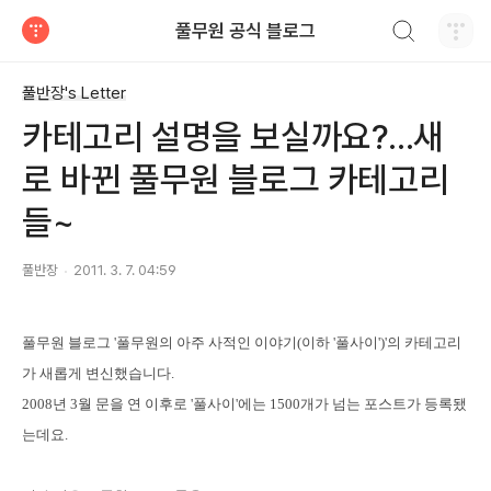
검색하기
풀무원 공식 블로그
티스토리
풀반장's Letter
카테고리 설명을 보실까요?...새
로 바뀐 풀무원 블로그 카테고리
들~
풀반장
2011. 3. 7. 04:59
풀무원 블로그 '풀무원의 아주 사적인 이야기(이하 '풀사이')'의 카테고리
가 새롭게 변신했습니다.
2008년 3월 문을 연 이후로 '풀사이'에는 1500개가 넘는 포스트가 등록됐
는데요.