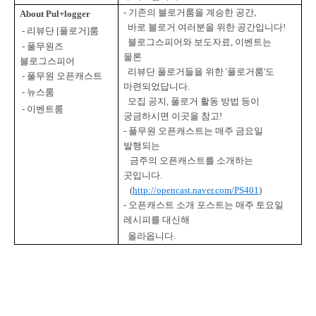
-
기존의 블로거룸을 계승한 공간
,
About Pul+logger
바로 블로거 여러분을 위한 공간입니다
!
-
리뷰단
[
풀로거
]
룸
블로그스피어와
보도자료
,
이벤트는
-
풀무원즈
물론
블로그스피어
리뷰단 풀로거들을 위한
'
풀로거룸
'
도
-
풀무원 오픈캐스트
마련되었답니다
.
-
뉴스룸
모집 공지
,
풀로거 활동 방법 등이
-
이벤트룸
궁금하시면 이곳을 참고
!
-
풀무원 오픈캐스트는 매주 금요일
발행되는
금주의 오픈캐스트를
소개하는
곳입니다
.
(
http://opencast.naver.com/PS401
)
-
오픈캐스트 소개 포스트는 매주 토요일
레시피를 대신해
올라옵니다
.