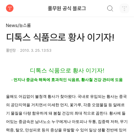
검색하기
풀무원 공식 블로그
티스토리
News/뉴스룸
디톡스 식품으로 황사 이기자!
풀반장
2010. 3. 25. 13:53
디톡스 식품으로 황사 이기자
!
-
먼지나 중금속 해독에 효과적인 식음료
,
황사철 건강 관리에 도움
올해도 어김없이 불청객 황사가 찾아왔다
.
국
내로 유입되는 황사는 중국
의 공단지역을 거치면서 미세한 먼지
,
꽃가루
,
각종 오염물질 등 알레르
기 물질을 다량 함유하게 돼 봄철 건강의 최대 적으로 꼽힌다
.
황사에 들
어있는 중금속은 남녀노소 누구에게나 아토피나 두통
,
집중력 저하
,
무기
력증
,
탈모
,
만성피로 등의 증상을 유발할 수 있어 일상 생활 전반에 있어