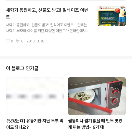
원)’을 출시했다. 새롭게 출시되는 ‘식물성유산균 명일엽’은
새학기 응원하고, 선물도 받고! 일석이조 이벤
유기농 명일엽에 풀무원이 독자 개발해 장까지 강력하게
살아남는 식물성유산균(L.plantarum PMO08, 특허등록
트
글 내용
번호 10-0264361)을 넣어 발효시키고, 밀크씨슬까지 첨
새학기 응원하고, 선물도 받고! 일석이조 이벤트 - 설레는
가해 장(腸)과 간(肝) 건강까지 챙겨주는 유산균 음료다.
새학기 부모와 아이를 위한 다양한 이벤트가 온라인에서
밀크씨슬은 실리마린이란 기능성분을 다량 함유한 약용식
한창 -새학기 응원만 해도 선물이 펑펑~ 필요한 물품 구입
물로, 국내 식품의약품안전청에서도 간 건강에 도움을 주
0
8
2010. 3. 10.
하면 덤까지 챙겨 새출발의 계절 3월이 시작되었다. 누구
는 기능성 원료..
나 새로운 시작에 앞서 다짐을 하며 각오를 다진다. 특히 새
학기를 시작하는 아이들은 성적 올리기, 새 친구 사귀기, 체
력 기르기 등 새학기를 시작하기에 앞서 벌써부터 의욕이
넘쳐난다. 더불어 새학기를 맞아 자녀교육에 더욱 힘쓸 학
이 블로그 인기글
부모들도 설레는 것은 마찬가지이다. 설렘 가득! 의욕 백배!
새학기 맞이 다짐에 힘을 보태줄 다양한 이벤트를 소개한
다. ◆ 3월 온라인에서는 새학기를 응원하는 이벤트가 한
창 3월 온라인에서는 홈페이지를 통해 새학기를 시작하는
학생들을 위한 이벤트가 풍성하다...
[맛있는Q] 유통기한 지난 두부 먹
찜통이나 찜기 없을 때 만두 맛있
어도 되나요?
게 찌는 방법~ 6가지!