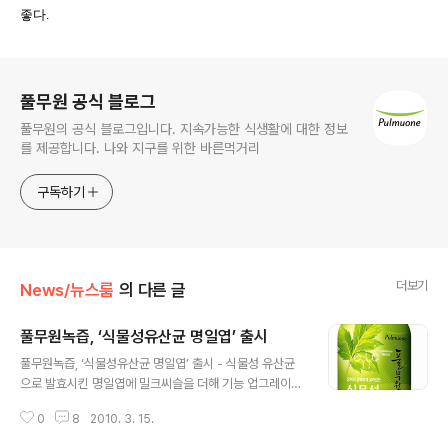
좋다
.
로그 정보
풀무원 공식 블로그
풀무원의 공식 블로그입니다. 지속가능한 식생활에 대한 정보
를 제공합니다. 나와 지구를 위한 바른먹거리
구독하기
더보기
News/뉴스룸
의 다른 글
풀무원녹즙, ‘식물성유산균 명일엽’ 출시
글 내용
풀무원녹즙, ‘식물성유산균 명일엽’ 출시 - 식물성 유산균
으로 발효시킨 명일엽에 밀크씨슬을 더해 기능 업그레이드
풀무원녹즙(대표이사 이규석, www.greenjuice.co.kr)
0
8
2010. 3. 15.
이 식물성 유산균으로 명일엽을 발효시키고 밀크씨슬 성분
을 강화한 건강음료 ‘식물성유산균 명일엽(130ml, 2,000