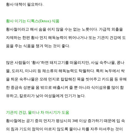
황사 대책이 필요하다
.
황사 이기는 디톡스
(Detox)
식품
황사철이라고 해서 숨을 쉬지 않을 수는 없는 노릇이다
.
가급적 외출을
자제하는 한편 황사 먼지 해독능력이 뛰어나거나 또는 기관지 건강에 도
움을 주는 식품을 챙겨 먹는 것이 좋다
.
많은 사람들이
‘
황사
’
하면 돼지고기를 떠올리지만
,
사실 숙주나물
,
콩나
물
,
도라지
,
미나리 등 채소류의 해독능력도 탁월하다
.
특히 녹두에서 싹
을 틔운 숙주나물은 모래 먼지로 칼칼해진 목을 씻어주고 카드뮴 등
유해
한 중금속 성분을 몸 밖으로 배출시켜 줄 뿐 아니라
식이섬유를 많이 함
유하고
,
칼로리가 낮아 여성들에게 인기가 높다
.
기관지 건강
,
물이나 차 마시기가 도움
황사철에는
공기 중의 먼지가 평상시의
3
배 이상 증가하기 때문에 입 속
의 침과 기도의 점막이 마르지 않도록 물이나 차를 자주 마셔주는 것이