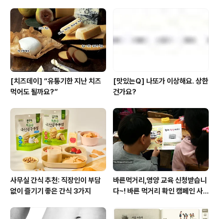
[치즈데이] “유통기한 지난 치즈
[맛있는Q] 나또가 이상해요. 상한
먹어도 될까요?”
건가요?
사무실 간식 추천: 직장인이 부담
바른먹거리,영양 교육 신청받습니
없이 즐기기 좋은 간식 3가지
다~! 바른 먹거리 확인 캠페인 사
이트 오픈!